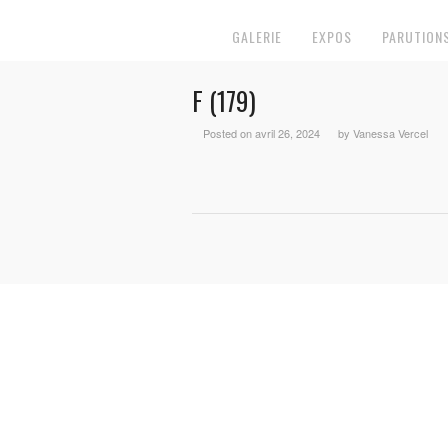
GALERIE
EXPOS
PARUTION
F (179)
Posted on avril 26, 2024
by Vanessa Vercel