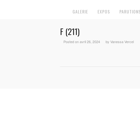
GALERIE
EXPOS
PARUTION
F (211)
Posted on avril 26, 2024
by Vanessa Vercel