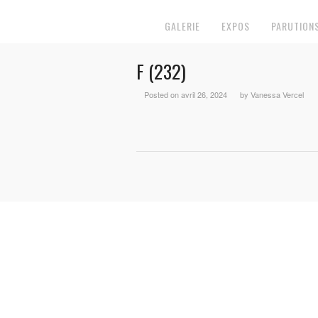
GALERIE
EXPOS
PARUTION
F (232)
Posted on avril 26, 2024
by Vanessa Vercel