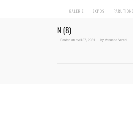
GALERIE
EXPOS
PARUTION
N (8)
Posted on avril 27, 2024
by Vanessa Vercel